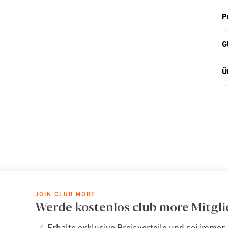
P
G
Ü
JOIN CLUB MORE
Werde kostenlos club more Mitgli
Erhalte exklusive Preisvorteile und sei immer 