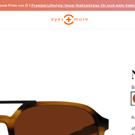
 zum Preis von 2! |
Premium Lifestyle: Unser Gleitsichtglas für noch mehr Seh
B
K
o