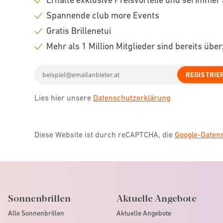
Check
Spannende club more Events
icon
Check
Gratis Brillenetui
icon
Check
Mehr als 1 Million Mitglieder sind bereits übe
icon
Check
Email
icon
REGISTRIE
address
Lies hier unsere
Datenschutzerklärung
Diese Website ist durch reCAPTCHA, die
Google-Date
Sonnenbrillen
Aktuelle Angebote
Alle Sonnenbrillen
Aktuelle Angebote