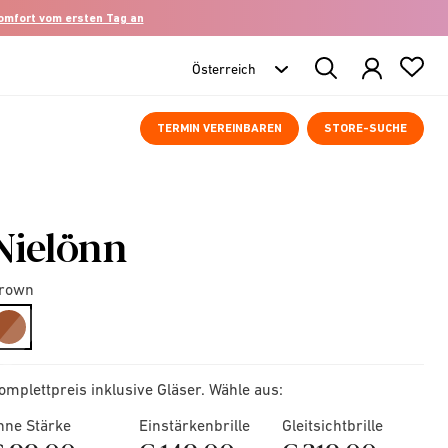
komfort vom ersten Tag an
Search
Products
TERMIN VEREINBAREN
STORE-SUCHE
Nielönn
rown
selected
omplettpreis inklusive Gläser. Wähle aus:
hne Stärke
Einstärkenbrille
Gleitsichtbrille