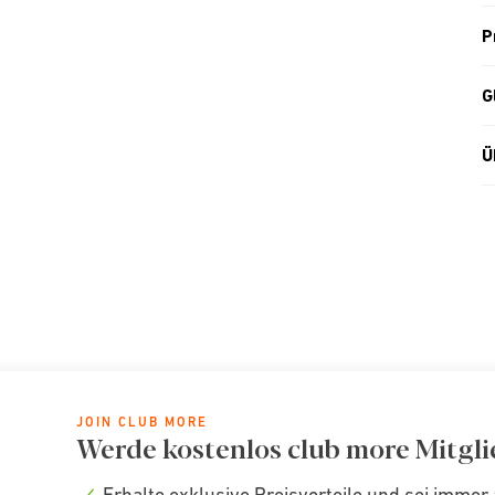
P
G
Ü
JOIN CLUB MORE
Werde kostenlos club more Mitgli
Erhalte exklusive Preisvorteile und sei immer 