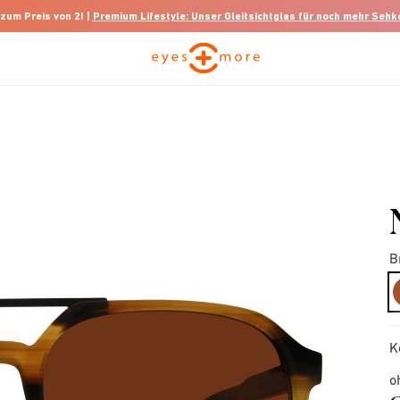
 zum Preis von 2! |
Premium Lifestyle: Unser Gleitsichtglas für noch mehr Seh
B
K
o