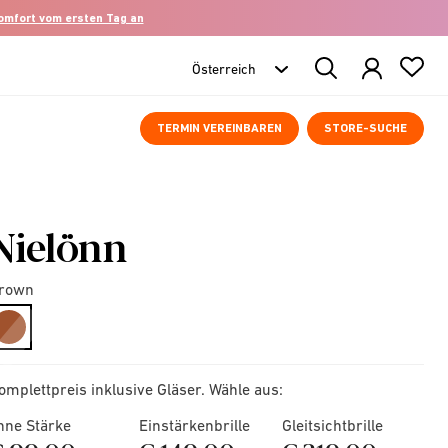
komfort vom ersten Tag an
Search
Products
TERMIN VEREINBAREN
STORE-SUCHE
Nielönn
rown
selected
omplettpreis inklusive Gläser. Wähle aus:
hne Stärke
Einstärkenbrille
Gleitsichtbrille