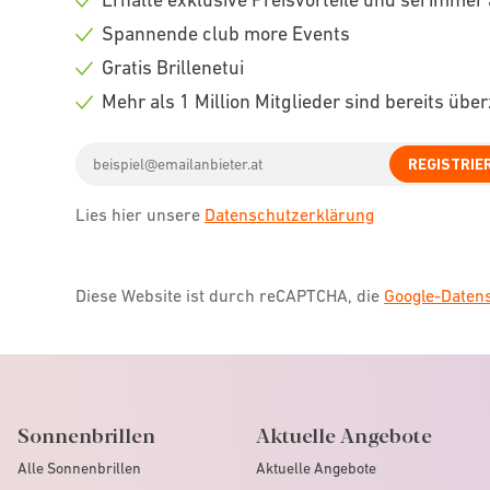
Check
Spannende club more Events
icon
Check
Gratis Brillenetui
icon
Check
Mehr als 1 Million Mitglieder sind bereits übe
icon
Check
Email
icon
REGISTRIE
address
Lies hier unsere
Datenschutzerklärung
Diese Website ist durch reCAPTCHA, die
Google-Date
Sonnenbrillen
Aktuelle Angebote
Alle Sonnenbrillen
Aktuelle Angebote