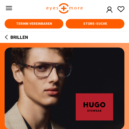
Skip
to
main
content
TERMIN VEREINBAREN
STORE-SUCHE
BRILLEN
ARROW
BACK