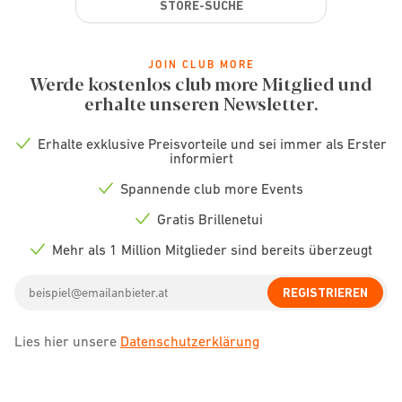
STORE-SUCHE
JOIN CLUB MORE
Werde kostenlos club more Mitglied und
erhalte unseren Newsletter.
Erhalte exklusive Preisvorteile und sei immer als Erster
Check
informiert
icon
Spannende club more Events
Check
icon
Gratis Brillenetui
Check
icon
Mehr als 1 Million Mitglieder sind bereits überzeugt
Check
icon
Email
REGISTRIEREN
address
Lies hier unsere
Datenschutzerklärung