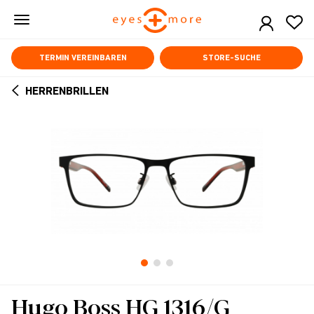
Skip
to
main
content
TERMIN VEREINBAREN
STORE-SUCHE
HERRENBRILLEN
ARROW
BACK
Hugo Boss HG 1316/G