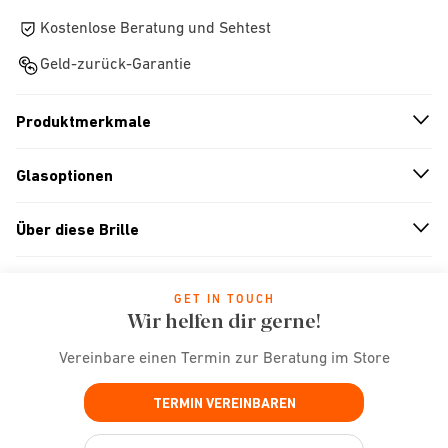
Kostenlose Beratung und Sehtest
Geld-zurück-Garantie
Produktmerkmale
n
A
r
r
o
w
i
c
o
Glasoptionen
n
A
r
r
o
w
i
c
o
Über diese Brille
n
A
r
r
o
w
i
c
o
GET IN TOUCH
Wir helfen dir gerne!
Vereinbare einen Termin zur Beratung im Store
TERMIN VEREINBAREN