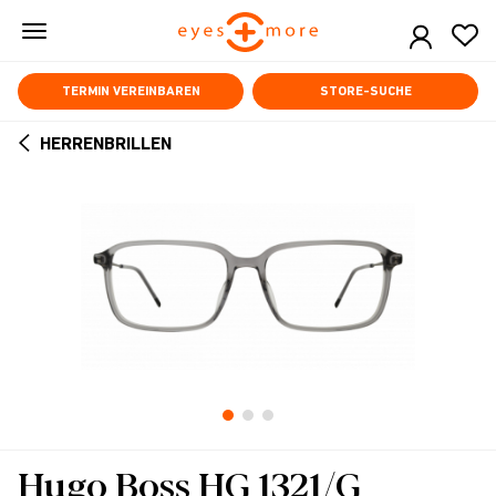
Skip
to
main
content
TERMIN VEREINBAREN
STORE-SUCHE
HERRENBRILLEN
ARROW
BACK
Hugo Boss HG 1321/G