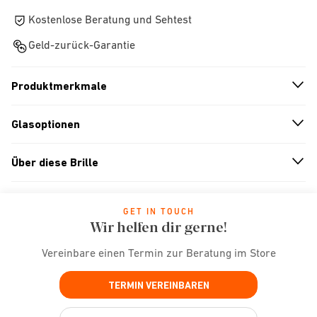
Kostenlose Beratung und Sehtest
Geld-zurück-Garantie
Produktmerkmale
n
A
r
r
o
w
i
c
o
Glasoptionen
n
A
r
r
o
w
i
c
o
Über diese Brille
n
A
r
r
o
w
i
c
o
GET IN TOUCH
Wir helfen dir gerne!
Vereinbare einen Termin zur Beratung im Store
TERMIN VEREINBAREN