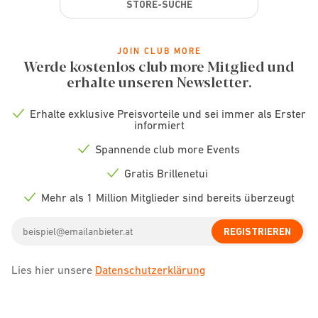
STORE-SUCHE
JOIN CLUB MORE
Werde kostenlos club more Mitglied und
erhalte unseren Newsletter.
Erhalte exklusive Preisvorteile und sei immer als Erster
Check
informiert
icon
Spannende club more Events
Check
icon
Gratis Brillenetui
Check
icon
Mehr als 1 Million Mitglieder sind bereits überzeugt
Check
icon
Email
REGISTRIEREN
address
Lies hier unsere
Datenschutzerklärung