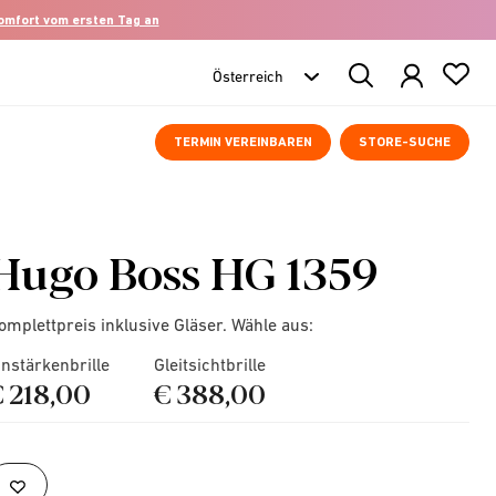
komfort vom ersten Tag an
Search
Products
TERMIN VEREINBAREN
STORE-SUCHE
Hugo Boss HG 1359
omplettpreis inklusive Gläser. Wähle aus:
instärkenbrille
Gleitsichtbrille
€ 218,00
€ 388,00