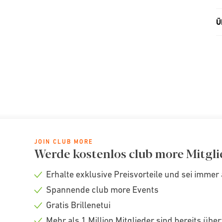
Ü
JOIN CLUB MORE
Werde kostenlos club more Mitgli
Erhalte exklusive Preisvorteile und sei immer 
Check
Spannende club more Events
icon
Check
Gratis Brillenetui
icon
Check
Mehr als 1 Million Mitglieder sind bereits übe