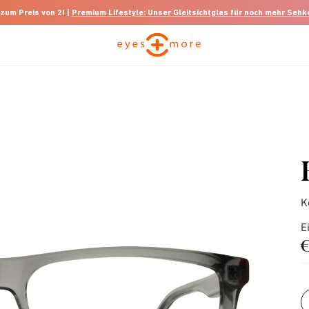
 zum Preis von 2! |
Premium Lifestyle: Unser Gleitsichtglas für noch mehr Seh
K
E