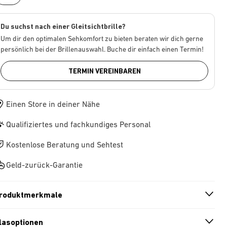
Du suchst nach einer Gleitsichtbrille?
Um dir den optimalen Sehkomfort zu bieten beraten wir dich gerne
persönlich bei der Brillenauswahl. Buche dir einfach einen Termin!
TERMIN VEREINBAREN
Einen Store in deiner Nähe
Qualifiziertes und fachkundiges Personal
Kostenlose Beratung und Sehtest
Geld-zurück-Garantie
roduktmerkmale
n
A
r
r
o
w
i
c
o
lasoptionen