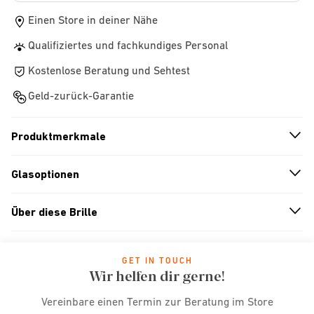
Einen Store in deiner Nähe
Qualifiziertes und fachkundiges Personal
Kostenlose Beratung und Sehtest
Geld-zurück-Garantie
Produktmerkmale
n
A
r
r
o
w
i
c
o
Glasoptionen
n
A
r
r
o
w
i
c
o
Über diese Brille
n
A
r
r
o
w
i
c
o
GET IN TOUCH
Wir helfen dir gerne!
Vereinbare einen Termin zur Beratung im Store