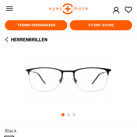
Skip
to
main
content
TERMIN VEREINBAREN
STORE-SUCHE
HERRENBRILLEN
ARROW
BACK
Black