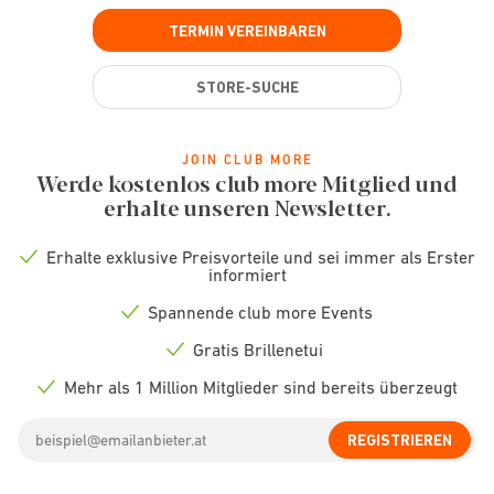
TERMIN VEREINBAREN
STORE-SUCHE
JOIN CLUB MORE
Werde kostenlos club more Mitglied und
erhalte unseren Newsletter.
Erhalte exklusive Preisvorteile und sei immer als Erster
Check
informiert
icon
Spannende club more Events
Check
icon
Gratis Brillenetui
Check
icon
Mehr als 1 Million Mitglieder sind bereits überzeugt
Check
icon
Email
REGISTRIEREN
address