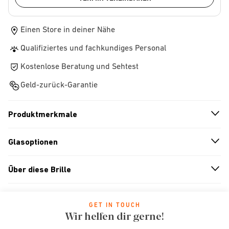
Einen Store in deiner Nähe
Qualifiziertes und fachkundiges Personal
Kostenlose Beratung und Sehtest
Geld-zurück-Garantie
Produktmerkmale
n
A
r
r
o
w
i
c
o
Glasoptionen
n
A
r
r
o
w
i
c
o
Über diese Brille
n
A
r
r
o
w
i
c
o
GET IN TOUCH
Wir helfen dir gerne!