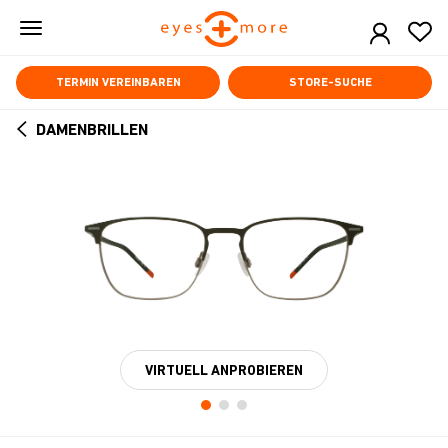
Skip
to
main
content
TERMIN VEREINBAREN
STORE-SUCHE
DAMENBRILLEN
ARROW
BACK
VIRTUELL ANPROBIEREN