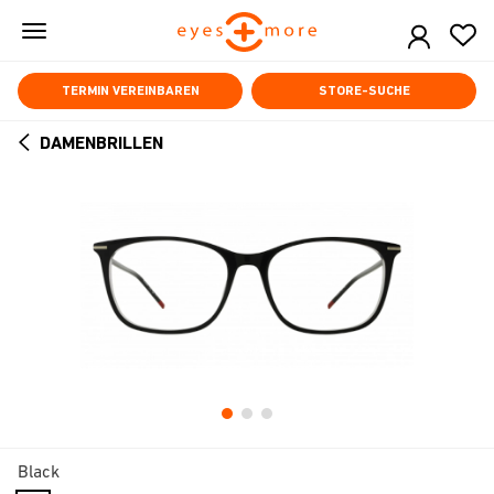
Skip
to
main
content
TERMIN VEREINBAREN
STORE-SUCHE
DAMENBRILLEN
ARROW
BACK
Black