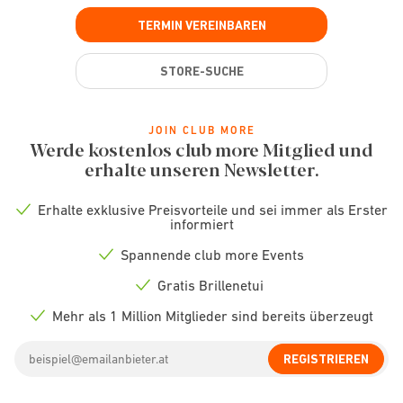
TERMIN VEREINBAREN
STORE-SUCHE
JOIN CLUB MORE
Werde kostenlos club more Mitglied und
erhalte unseren Newsletter.
Erhalte exklusive Preisvorteile und sei immer als Erster
Check
informiert
icon
Spannende club more Events
Check
icon
Gratis Brillenetui
Check
icon
Mehr als 1 Million Mitglieder sind bereits überzeugt
Check
icon
Email
REGISTRIEREN
address