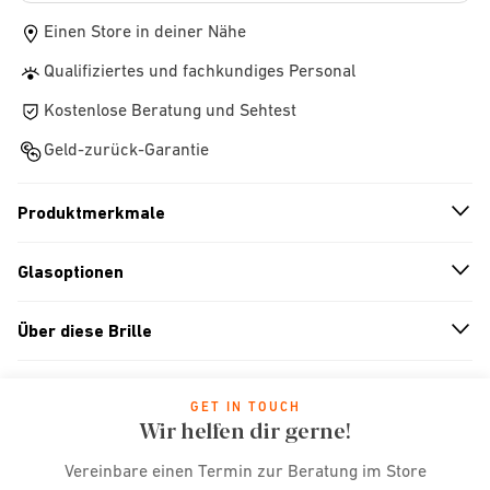
Einen Store in deiner Nähe
Qualifiziertes und fachkundiges Personal
Kostenlose Beratung und Sehtest
Geld-zurück-Garantie
Produktmerkmale
n
A
r
r
o
w
i
c
o
Glasoptionen
n
A
r
r
o
w
i
c
o
Über diese Brille
n
A
r
r
o
w
i
c
o
GET IN TOUCH
Wir helfen dir gerne!
Vereinbare einen Termin zur Beratung im Store