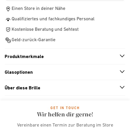
Einen Store in deiner Nähe
Qualifiziertes und fachkundiges Personal
Kostenlose Beratung und Sehtest
Geld-zurück-Garantie
Produktmerkmale
n
A
r
r
o
w
i
c
o
Glasoptionen
n
A
r
r
o
w
i
c
o
Über diese Brille
n
A
r
r
o
w
i
c
o
GET IN TOUCH
Wir helfen dir gerne!
Vereinbare einen Termin zur Beratung im Store