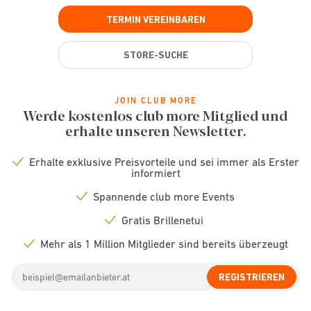
TERMIN VEREINBAREN
STORE-SUCHE
JOIN CLUB MORE
Werde kostenlos club more Mitglied und
erhalte unseren Newsletter.
Erhalte exklusive Preisvorteile und sei immer als Erster
Check
informiert
icon
Spannende club more Events
Check
icon
Gratis Brillenetui
Check
icon
Mehr als 1 Million Mitglieder sind bereits überzeugt
Check
icon
Email
REGISTRIEREN
address