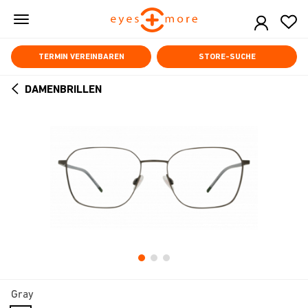
Skip
to
main
content
TERMIN VEREINBAREN
STORE-SUCHE
DAMENBRILLEN
ARROW
BACK
Gray