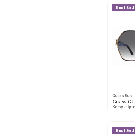
Best Sell
Guess Sun
Guess GU
Komplettprei
Best Sell