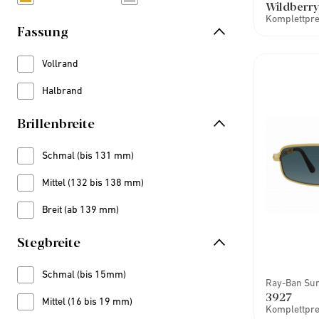
Refine by Farbe: Gold
Refine by Farbe: Silber
Wildberry
Komplettprei
Fassung
Vollrand
Refine by Fassung: Vollrand
Halbrand
Refine by Fassung: Halbrand
Brillenbreite
Schmal (bis 131 mm)
Refine by Brillenbreite: Schmal (bis 131 mm)
Mittel (132 bis 138 mm)
Refine by Brillenbreite: Mittel (132 bis 138 mm)
Breit (ab 139 mm)
Refine by Brillenbreite: Breit (ab 139 mm)
Stegbreite
Schmal (bis 15mm)
Refine by Stegbreite: Schmal (bis 15mm)
Ray-Ban Su
3927
Mittel (16 bis 19 mm)
Refine by Stegbreite: Mittel (16 bis 19 mm)
Komplettprei