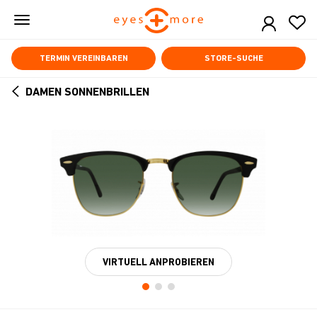
Skip
to
main
content
TERMIN VEREINBAREN
STORE-SUCHE
DAMEN SONNENBRILLEN
ARROW
BACK
VIRTUELL ANPROBIEREN