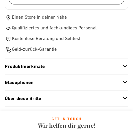
Einen Store in deiner Nähe
Qualifiziertes und fachkundiges Personal
Kostenlose Beratung und Sehtest
Geld-zurück-Garantie
Produktmerkmale
n
A
r
r
o
w
i
c
o
Glasoptionen
n
A
r
r
o
w
i
c
o
Über diese Brille
n
A
r
r
o
w
i
c
o
GET IN TOUCH
Wir helfen dir gerne!