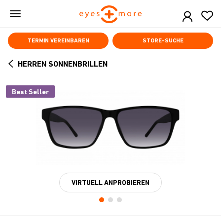
Skip
to
main
content
TERMIN VEREINBAREN
STORE-SUCHE
HERREN SONNENBRILLEN
ARROW
BACK
Best Seller
VIRTUELL ANPROBIEREN