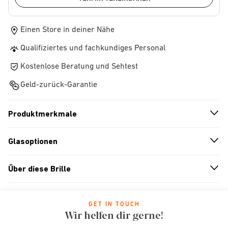
Einen Store in deiner Nähe
Qualifiziertes und fachkundiges Personal
Kostenlose Beratung und Sehtest
Geld-zurück-Garantie
Produktmerkmale
n
A
r
r
o
w
i
c
o
Glasoptionen
n
A
r
r
o
w
i
c
o
Über diese Brille
n
A
r
r
o
w
i
c
o
GET IN TOUCH
Wir helfen dir gerne!