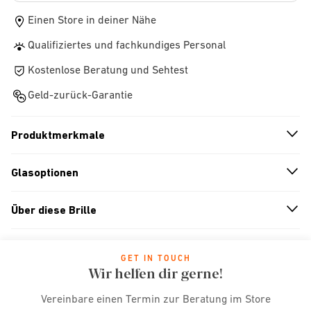
Einen Store in deiner Nähe
Qualifiziertes und fachkundiges Personal
Kostenlose Beratung und Sehtest
Geld-zurück-Garantie
Produktmerkmale
n
A
r
r
o
w
i
c
o
Glasoptionen
n
A
r
r
o
w
i
c
o
Über diese Brille
n
A
r
r
o
w
i
c
o
GET IN TOUCH
Wir helfen dir gerne!
Vereinbare einen Termin zur Beratung im Store