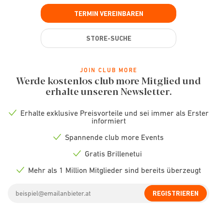
TERMIN VEREINBAREN
STORE-SUCHE
JOIN CLUB MORE
Werde kostenlos club more Mitglied und
erhalte unseren Newsletter.
Erhalte exklusive Preisvorteile und sei immer als Erster
Check
informiert
icon
Spannende club more Events
Check
icon
Gratis Brillenetui
Check
icon
Mehr als 1 Million Mitglieder sind bereits überzeugt
Check
icon
Email
REGISTRIEREN
address