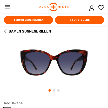
Skip
to
main
content
TERMIN VEREINBAREN
STORE-SUCHE
DAMEN SONNENBRILLEN
ARROW
BACK
RedHavana