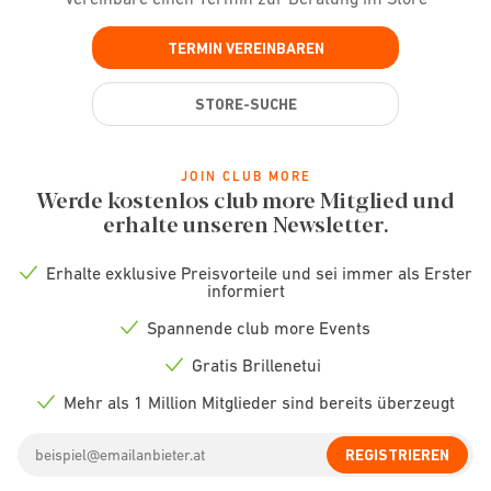
TERMIN VEREINBAREN
STORE-SUCHE
JOIN CLUB MORE
Werde kostenlos club more Mitglied und
erhalte unseren Newsletter.
Erhalte exklusive Preisvorteile und sei immer als Erster
Check
informiert
icon
Spannende club more Events
Check
icon
Gratis Brillenetui
Check
icon
Mehr als 1 Million Mitglieder sind bereits überzeugt
Check
icon
Email
REGISTRIEREN
address