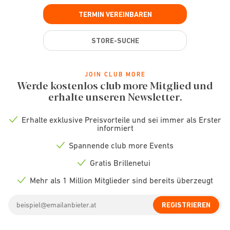
TERMIN VEREINBAREN
STORE-SUCHE
JOIN CLUB MORE
Werde kostenlos club more Mitglied und
erhalte unseren Newsletter.
Erhalte exklusive Preisvorteile und sei immer als Erster
Check
informiert
icon
Spannende club more Events
Check
icon
Gratis Brillenetui
Check
icon
Mehr als 1 Million Mitglieder sind bereits überzeugt
Check
icon
Email
REGISTRIEREN
address