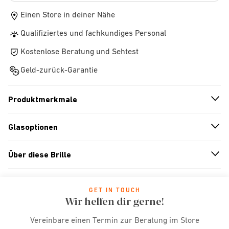
Einen Store in deiner Nähe
Qualifiziertes und fachkundiges Personal
Kostenlose Beratung und Sehtest
Geld-zurück-Garantie
Produktmerkmale
n
A
r
r
o
w
i
c
o
Glasoptionen
n
A
r
r
o
w
i
c
o
Über diese Brille
n
A
r
r
o
w
i
c
o
GET IN TOUCH
Wir helfen dir gerne!
Vereinbare einen Termin zur Beratung im Store