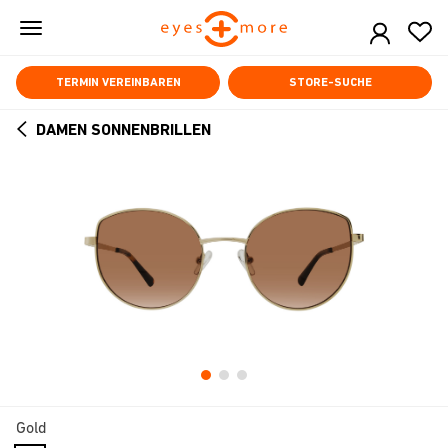
Skip
to
main
content
TERMIN VEREINBAREN
STORE-SUCHE
DAMEN SONNENBRILLEN
ARROW
BACK
Gold