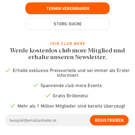
TERMIN VEREINBAREN
STORE-SUCHE
JOIN CLUB MORE
Werde kostenlos club more Mitglied und
erhalte unseren Newsletter.
Erhalte exklusive Preisvorteile und sei immer als Erster
Check
informiert
icon
Spannende club more Events
Check
icon
Gratis Brillenetui
Check
icon
Mehr als 1 Million Mitglieder sind bereits überzeugt
Check
icon
Email
REGISTRIEREN
address