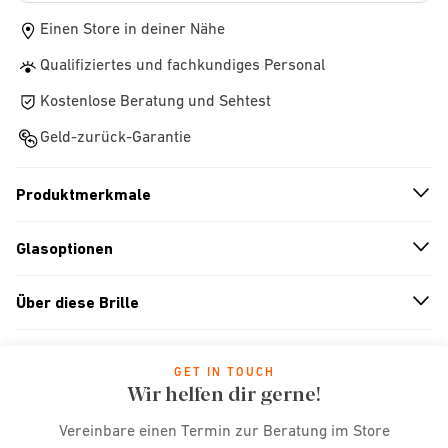
Einen Store in deiner Nähe
Qualifiziertes und fachkundiges Personal
Kostenlose Beratung und Sehtest
Geld-zurück-Garantie
Produktmerkmale
n
A
r
r
o
w
i
c
o
Glasoptionen
n
A
r
r
o
w
i
c
o
Über diese Brille
n
A
r
r
o
w
i
c
o
GET IN TOUCH
Wir helfen dir gerne!
Vereinbare einen Termin zur Beratung im Store