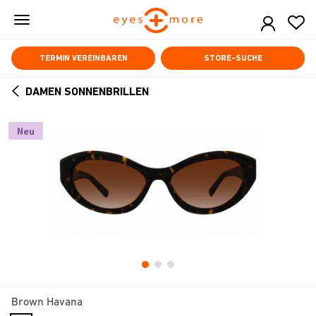
Skip
to
main
content
TERMIN VEREINBAREN
STORE-SUCHE
DAMEN SONNENBRILLEN
ARROW
BACK
Neu
Brown Havana