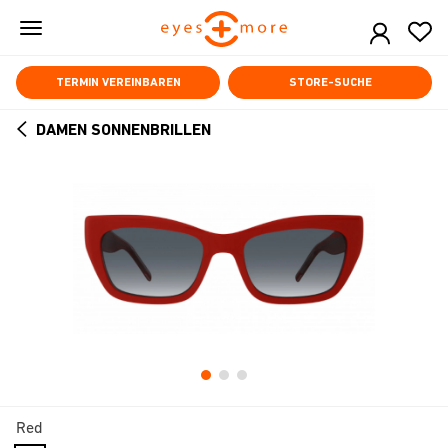
Skip
to
main
content
TERMIN VEREINBAREN
STORE-SUCHE
DAMEN SONNENBRILLEN
ARROW
BACK
Red