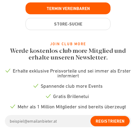
TERMIN VEREINBAREN
STORE-SUCHE
JOIN CLUB MORE
Werde kostenlos club more Mitglied und
erhalte unseren Newsletter.
Erhalte exklusive Preisvorteile und sei immer als Erster
Check
informiert
icon
Spannende club more Events
Check
icon
Gratis Brillenetui
Check
icon
Mehr als 1 Million Mitglieder sind bereits überzeugt
Check
icon
Email
REGISTRIEREN
address