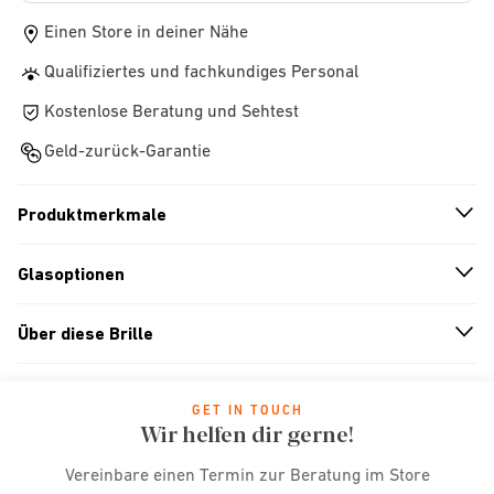
Einen Store in deiner Nähe
Qualifiziertes und fachkundiges Personal
Kostenlose Beratung und Sehtest
Geld-zurück-Garantie
Produktmerkmale
n
A
r
r
o
w
i
c
o
Glasoptionen
n
A
r
r
o
w
i
c
o
Über diese Brille
n
A
r
r
o
w
i
c
o
GET IN TOUCH
Wir helfen dir gerne!
Vereinbare einen Termin zur Beratung im Store