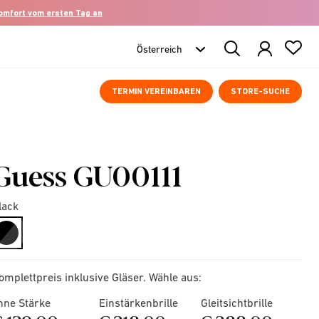
komfort vom ersten Tag an
Search
Products
TERMIN VEREINBAREN
STORE-SUCHE
Guess GU00111
lack
selected
omplettpreis inklusive Gläser. Wähle aus:
hne Stärke
Einstärkenbrille
Gleitsichtbrille