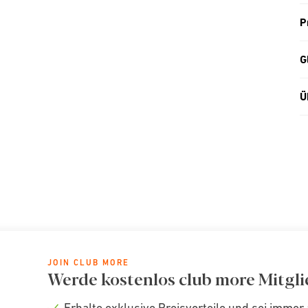
P
G
Ü
JOIN CLUB MORE
Werde kostenlos club more Mitgli
Erhalte exklusive Preisvorteile und sei immer 