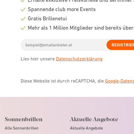
Check
Spannende club more Events
icon
Check
Gratis Brillenetui
icon
Check
Mehr als 1 Million Mitglieder sind bereits übe
icon
Check
Email
icon
REGISTRIE
address
Lies hier unsere
Datenschutzerklärung
Diese Website ist durch reCAPTCHA, die
Google-Date
Sonnenbrillen
Aktuelle Angebote
Alle Sonnenbrillen
Aktuelle Angebote