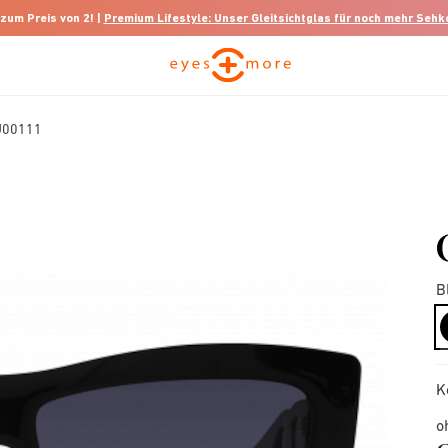
 zum Preis von 2! |
Premium Lifestyle: Unser Gleitsichtglas für noch mehr Seh
U00111
B
K
o