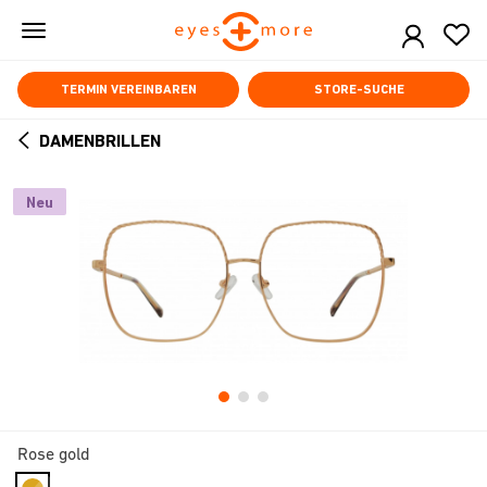
Skip
to
main
content
TERMIN VEREINBAREN
STORE-SUCHE
DAMENBRILLEN
ARROW
BACK
Neu
Rose gold