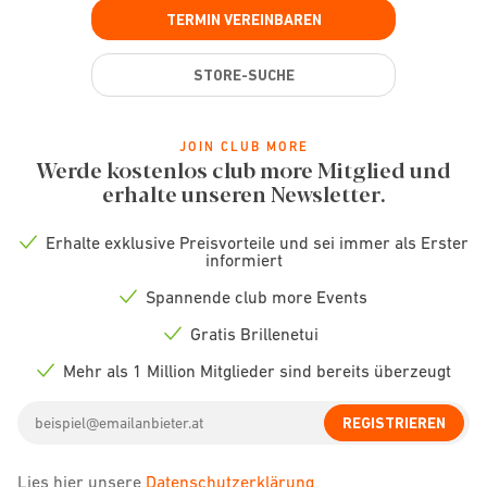
TERMIN VEREINBAREN
STORE-SUCHE
JOIN CLUB MORE
Werde kostenlos club more Mitglied und
erhalte unseren Newsletter.
Erhalte exklusive Preisvorteile und sei immer als Erster
Check
informiert
icon
Spannende club more Events
Check
icon
Gratis Brillenetui
Check
icon
Mehr als 1 Million Mitglieder sind bereits überzeugt
Check
icon
Email
REGISTRIEREN
address
Lies hier unsere
Datenschutzerklärung