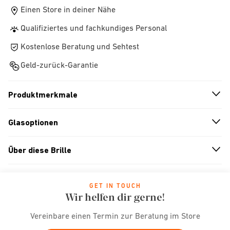
Einen Store in deiner Nähe
Qualifiziertes und fachkundiges Personal
Kostenlose Beratung und Sehtest
Geld-zurück-Garantie
Produktmerkmale
n
A
r
r
o
w
i
c
o
Glasoptionen
n
A
r
r
o
w
i
c
o
Über diese Brille
n
A
r
r
o
w
i
c
o
GET IN TOUCH
Wir helfen dir gerne!
Vereinbare einen Termin zur Beratung im Store