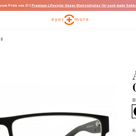
 zum Preis von 2! |
Premium Lifestyle: Unser Gleitsichtglas für noch mehr Seh
18
B
K