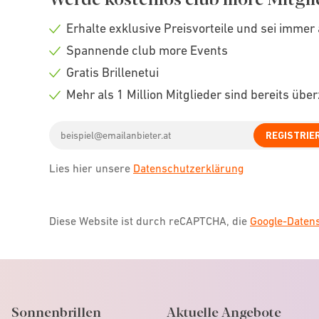
Erhalte exklusive Preisvorteile und sei immer 
Check
Spannende club more Events
icon
Check
Gratis Brillenetui
icon
Check
Mehr als 1 Million Mitglieder sind bereits übe
icon
Check
Email
icon
REGISTRIE
address
Lies hier unsere
Datenschutzerklärung
Diese Website ist durch reCAPTCHA, die
Google-Date
Sonnenbrillen
Aktuelle Angebote