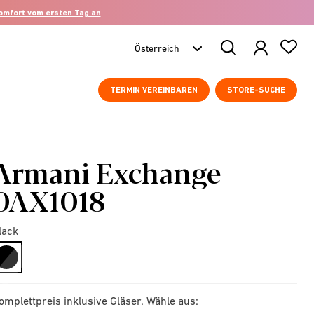
komfort vom ersten Tag an
Search
Products
TERMIN VEREINBAREN
STORE-SUCHE
Armani Exchange
0AX1018
lack
selected
omplettpreis inklusive Gläser. Wähle aus: