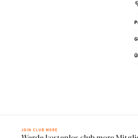
P
G
Ü
JOIN CLUB MORE
Werde kostenlos club more Mitgli