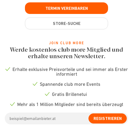
TERMIN VEREINBAREN
STORE-SUCHE
JOIN CLUB MORE
Werde kostenlos club more Mitglied und
erhalte unseren Newsletter.
Erhalte exklusive Preisvorteile und sei immer als Erster
Check
informiert
icon
Spannende club more Events
Check
icon
Gratis Brillenetui
Check
icon
Mehr als 1 Million Mitglieder sind bereits überzeugt
Check
icon
Email
REGISTRIEREN
address