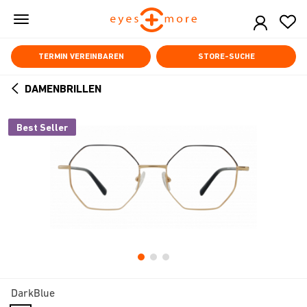
Skip
to
main
content
TERMIN VEREINBAREN
STORE-SUCHE
DAMENBRILLEN
ARROW
BACK
Best Seller
DarkBlue