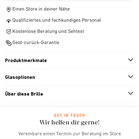
Einen Store in deiner Nähe
Qualifiziertes und fachkundiges Personal
Kostenlose Beratung und Sehtest
Geld-zurück-Garantie
Produktmerkmale
n
A
r
r
o
w
i
c
o
Glasoptionen
n
A
r
r
o
w
i
c
o
Über diese Brille
n
A
r
r
o
w
i
c
o
GET IN TOUCH
Wir helfen dir gerne!
Vereinbare einen Termin zur Beratung im Store