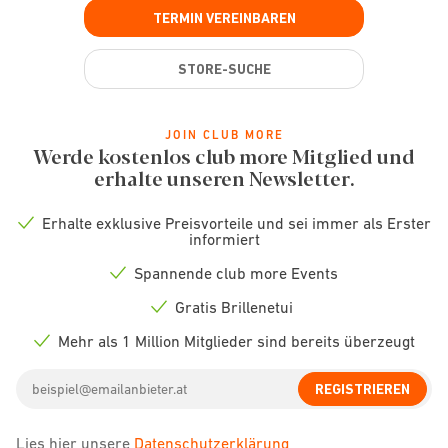
TERMIN VEREINBAREN
STORE-SUCHE
JOIN CLUB MORE
Werde kostenlos club more Mitglied und
erhalte unseren Newsletter.
Erhalte exklusive Preisvorteile und sei immer als Erster
Check
informiert
icon
Spannende club more Events
Check
icon
Gratis Brillenetui
Check
icon
Mehr als 1 Million Mitglieder sind bereits überzeugt
Check
icon
Email
REGISTRIEREN
address
Lies hier unsere
Datenschutzerklärung