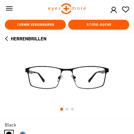
Skip
to
main
content
TERMIN VEREINBAREN
STORE-SUCHE
HERRENBRILLEN
ARROW
BACK
Black