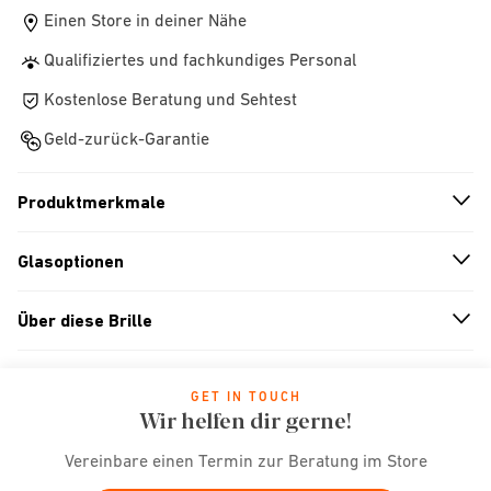
Einen Store in deiner Nähe
Qualifiziertes und fachkundiges Personal
Kostenlose Beratung und Sehtest
Geld-zurück-Garantie
Produktmerkmale
n
A
r
r
o
w
i
c
o
Glasoptionen
n
A
r
r
o
w
i
c
o
Über diese Brille
n
A
r
r
o
w
i
c
o
GET IN TOUCH
Wir helfen dir gerne!
Vereinbare einen Termin zur Beratung im Store