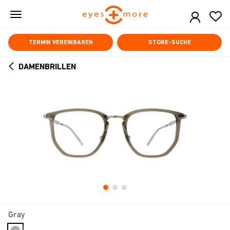
Skip
to
main
content
TERMIN VEREINBAREN
STORE-SUCHE
DAMENBRILLEN
ARROW
BACK
Gray