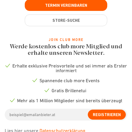
TERMIN VEREINBAREN
STORE-SUCHE
JOIN CLUB MORE
Werde kostenlos club more Mitglied und
erhalte unseren Newsletter.
Erhalte exklusive Preisvorteile und sei immer als Erster
Check
informiert
icon
Spannende club more Events
Check
icon
Gratis Brillenetui
Check
icon
Mehr als 1 Million Mitglieder sind bereits überzeugt
Check
icon
Email
REGISTRIEREN
address
Lies hier unsere
Datenschutzerklärung