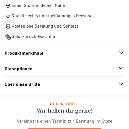
Einen Store in deiner Nähe
Qualifiziertes und fachkundiges Personal
Kostenlose Beratung und Sehtest
Geld-zurück-Garantie
Produktmerkmale
n
A
r
r
o
w
i
c
o
Glasoptionen
n
A
r
r
o
w
i
c
o
Über diese Brille
n
A
r
r
o
w
i
c
o
GET IN TOUCH
Wir helfen dir gerne!
Vereinbare einen Termin zur Beratung im Store