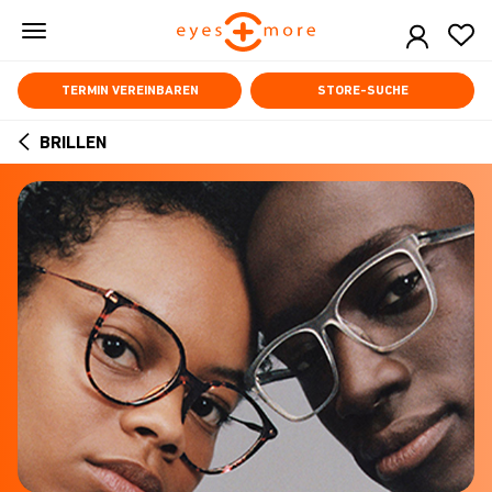
Skip
to
main
content
TERMIN VEREINBAREN
STORE-SUCHE
BRILLEN
ARROW
BACK