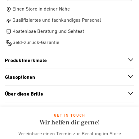
Einen Store in deiner Nähe
Qualifiziertes und fachkundiges Personal
Kostenlose Beratung und Sehtest
Geld-zurück-Garantie
Produktmerkmale
n
A
r
r
o
w
i
c
o
Glasoptionen
n
A
r
r
o
w
i
c
o
Über diese Brille
n
A
r
r
o
w
i
c
o
GET IN TOUCH
Wir helfen dir gerne!
Vereinbare einen Termin zur Beratung im Store