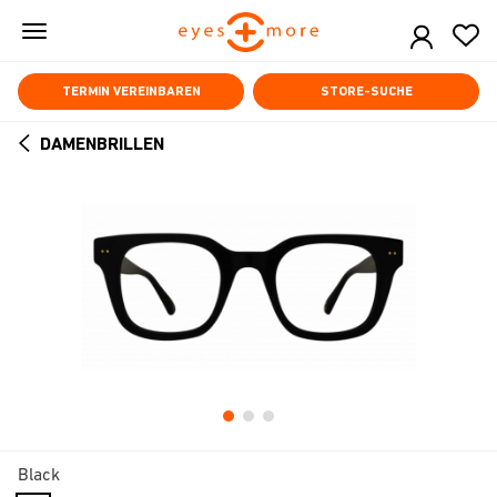
Skip
to
main
content
TERMIN VEREINBAREN
STORE-SUCHE
DAMENBRILLEN
ARROW
BACK
Black