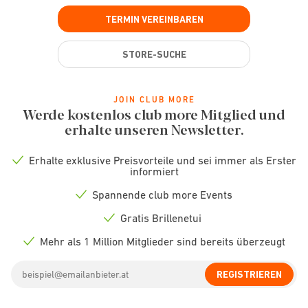
TERMIN VEREINBAREN
STORE-SUCHE
JOIN CLUB MORE
Werde kostenlos club more Mitglied und
erhalte unseren Newsletter.
Erhalte exklusive Preisvorteile und sei immer als Erster
Check
informiert
icon
Spannende club more Events
Check
icon
Gratis Brillenetui
Check
icon
Mehr als 1 Million Mitglieder sind bereits überzeugt
Check
icon
Email
REGISTRIEREN
address