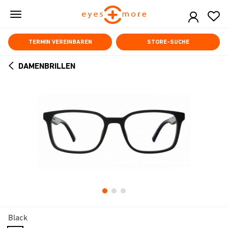
Skip
to
main
content
TERMIN VEREINBAREN
STORE-SUCHE
DAMENBRILLEN
ARROW
BACK
Black