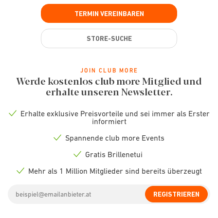
TERMIN VEREINBAREN
STORE-SUCHE
JOIN CLUB MORE
Werde kostenlos club more Mitglied und
erhalte unseren Newsletter.
Erhalte exklusive Preisvorteile und sei immer als Erster
Check
informiert
icon
Spannende club more Events
Check
icon
Gratis Brillenetui
Check
icon
Mehr als 1 Million Mitglieder sind bereits überzeugt
Check
icon
Email
REGISTRIEREN
address