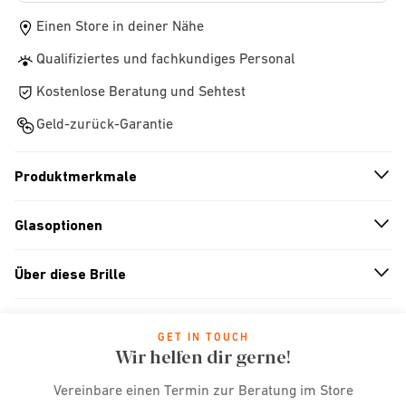
Einen Store in deiner Nähe
Qualifiziertes und fachkundiges Personal
Kostenlose Beratung und Sehtest
Geld-zurück-Garantie
Produktmerkmale
n
A
r
r
o
w
i
c
o
Glasoptionen
n
A
r
r
o
w
i
c
o
Über diese Brille
n
A
r
r
o
w
i
c
o
GET IN TOUCH
Wir helfen dir gerne!
Vereinbare einen Termin zur Beratung im Store