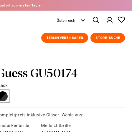
komfort vom ersten Tag an
Search
Products
TERMIN VEREINBAREN
STORE-SUCHE
Guess GU50174
lack
selected
omplettpreis inklusive Gläser. Wähle aus:
instärkenbrille
Gleitsichtbrille