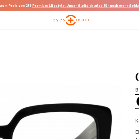
 zum Preis von 2! |
Premium Lifestyle: Unser Gleitsichtglas für noch mehr Seh
B
K
E