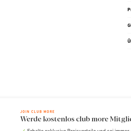
P
G
Ü
JOIN CLUB MORE
Werde kostenlos club more Mitgli
Erhalte exklusive Preisvorteile und sei immer 