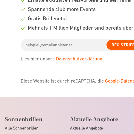
Check
Spannende club more Events
icon
Check
Gratis Brillenetui
icon
Check
Mehr als 1 Million Mitglieder sind bereits übe
icon
Check
Email
icon
REGISTRIE
address
Lies hier unsere
Datenschutzerklärung
Diese Website ist durch reCAPTCHA, die
Google-Date
Sonnenbrillen
Aktuelle Angebote
Alle Sonnenbrillen
Aktuelle Angebote