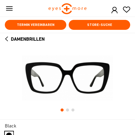
Skip
to
main
content
TERMIN VEREINBAREN
STORE-SUCHE
DAMENBRILLEN
ARROW
BACK
Black