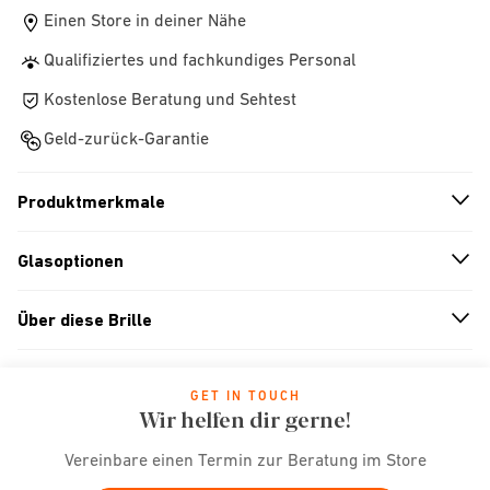
Einen Store in deiner Nähe
Qualifiziertes und fachkundiges Personal
Kostenlose Beratung und Sehtest
Geld-zurück-Garantie
Produktmerkmale
n
A
r
r
o
w
i
c
o
Glasoptionen
n
A
r
r
o
w
i
c
o
Über diese Brille
n
A
r
r
o
w
i
c
o
GET IN TOUCH
Wir helfen dir gerne!
Vereinbare einen Termin zur Beratung im Store