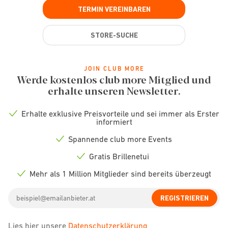
TERMIN VEREINBAREN
STORE-SUCHE
JOIN CLUB MORE
Werde kostenlos club more Mitglied und
erhalte unseren Newsletter.
Erhalte exklusive Preisvorteile und sei immer als Erster
Check
informiert
icon
Spannende club more Events
Check
icon
Gratis Brillenetui
Check
icon
Mehr als 1 Million Mitglieder sind bereits überzeugt
Check
icon
Email
REGISTRIEREN
address
Lies hier unsere
Datenschutzerklärung