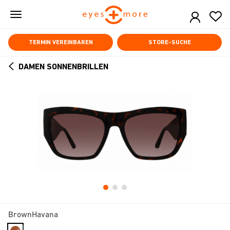
Skip
to
main
content
TERMIN VEREINBAREN
STORE-SUCHE
DAMEN SONNENBRILLEN
ARROW
BACK
BrownHavana