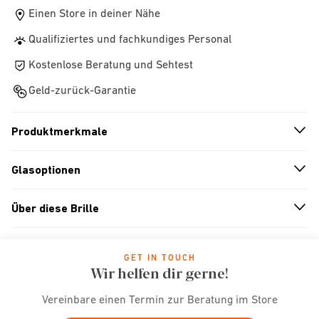
Einen Store in deiner Nähe
Qualifiziertes und fachkundiges Personal
Kostenlose Beratung und Sehtest
Geld-zurück-Garantie
Produktmerkmale
n
A
r
r
o
w
i
c
o
Glasoptionen
n
A
r
r
o
w
i
c
o
Über diese Brille
n
A
r
r
o
w
i
c
o
GET IN TOUCH
Wir helfen dir gerne!
Vereinbare einen Termin zur Beratung im Store