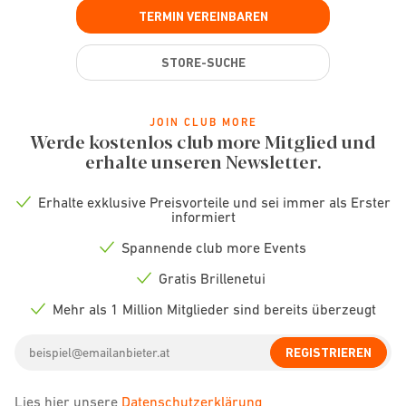
TERMIN VEREINBAREN
STORE-SUCHE
JOIN CLUB MORE
Werde kostenlos club more Mitglied und
erhalte unseren Newsletter.
Erhalte exklusive Preisvorteile und sei immer als Erster
Check
informiert
icon
Spannende club more Events
Check
icon
Gratis Brillenetui
Check
icon
Mehr als 1 Million Mitglieder sind bereits überzeugt
Check
icon
Email
REGISTRIEREN
address
Lies hier unsere
Datenschutzerklärung