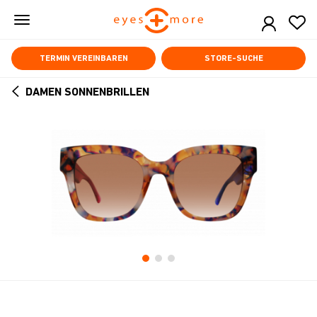
Skip
to
main
content
TERMIN VEREINBAREN
STORE-SUCHE
DAMEN SONNENBRILLEN
ARROW
BACK