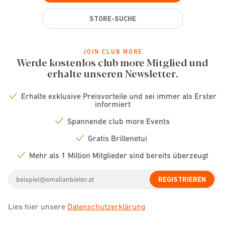
STORE-SUCHE
JOIN CLUB MORE
Werde kostenlos club more Mitglied und
erhalte unseren Newsletter.
Erhalte exklusive Preisvorteile und sei immer als Erster
Check
informiert
icon
Spannende club more Events
Check
icon
Gratis Brillenetui
Check
icon
Mehr als 1 Million Mitglieder sind bereits überzeugt
Check
icon
Email
REGISTRIEREN
address
Lies hier unsere
Datenschutzerklärung