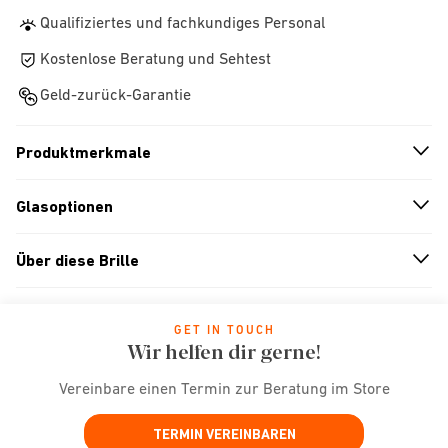
Qualifiziertes und fachkundiges Personal
Kostenlose Beratung und Sehtest
Geld-zurück-Garantie
Produktmerkmale
n
A
r
r
o
w
i
c
o
Glasoptionen
n
A
r
r
o
w
i
c
o
Über diese Brille
n
A
r
r
o
w
i
c
o
GET IN TOUCH
Wir helfen dir gerne!
Vereinbare einen Termin zur Beratung im Store
TERMIN VEREINBAREN