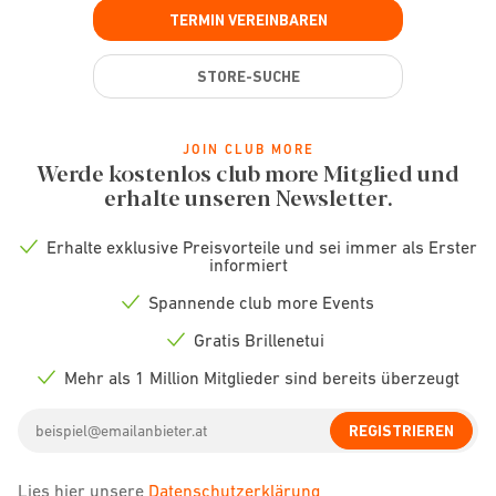
TERMIN VEREINBAREN
STORE-SUCHE
JOIN CLUB MORE
Werde kostenlos club more Mitglied und
erhalte unseren Newsletter.
Erhalte exklusive Preisvorteile und sei immer als Erster
Check
informiert
icon
Spannende club more Events
Check
icon
Gratis Brillenetui
Check
icon
Mehr als 1 Million Mitglieder sind bereits überzeugt
Check
icon
Email
REGISTRIEREN
address
Lies hier unsere
Datenschutzerklärung