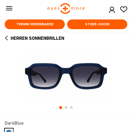
Skip
to
main
content
TERMIN VEREINBAREN
STORE-SUCHE
HERREN SONNENBRILLEN
ARROW
BACK
DarkBlue