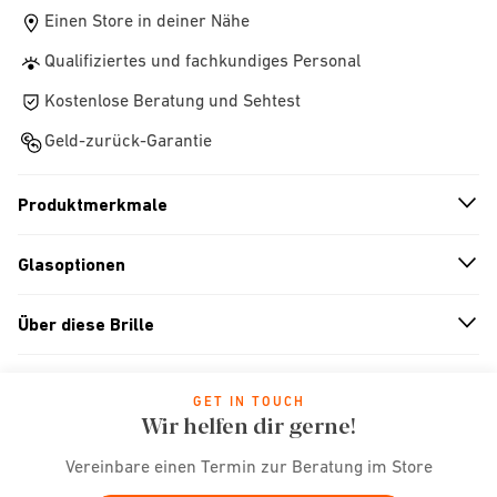
Einen Store in deiner Nähe
Qualifiziertes und fachkundiges Personal
Kostenlose Beratung und Sehtest
Geld-zurück-Garantie
Produktmerkmale
n
A
r
r
o
w
i
c
o
Glasoptionen
n
A
r
r
o
w
i
c
o
Über diese Brille
n
A
r
r
o
w
i
c
o
GET IN TOUCH
Wir helfen dir gerne!
Vereinbare einen Termin zur Beratung im Store