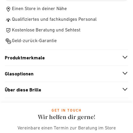
Einen Store in deiner Nähe
Qualifiziertes und fachkundiges Personal
Kostenlose Beratung und Sehtest
Geld-zurück-Garantie
Produktmerkmale
n
A
r
r
o
w
i
c
o
Glasoptionen
n
A
r
r
o
w
i
c
o
Über diese Brille
n
A
r
r
o
w
i
c
o
GET IN TOUCH
Wir helfen dir gerne!
Vereinbare einen Termin zur Beratung im Store