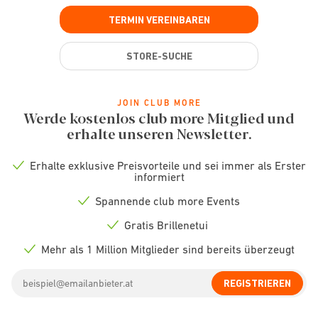
TERMIN VEREINBAREN
STORE-SUCHE
JOIN CLUB MORE
Werde kostenlos club more Mitglied und
erhalte unseren Newsletter.
Erhalte exklusive Preisvorteile und sei immer als Erster
Check
informiert
icon
Spannende club more Events
Check
icon
Gratis Brillenetui
Check
icon
Mehr als 1 Million Mitglieder sind bereits überzeugt
Check
icon
Email
REGISTRIEREN
address