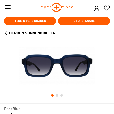
Skip
to
main
content
TERMIN VEREINBAREN
STORE-SUCHE
HERREN SONNENBRILLEN
ARROW
BACK
DarkBlue