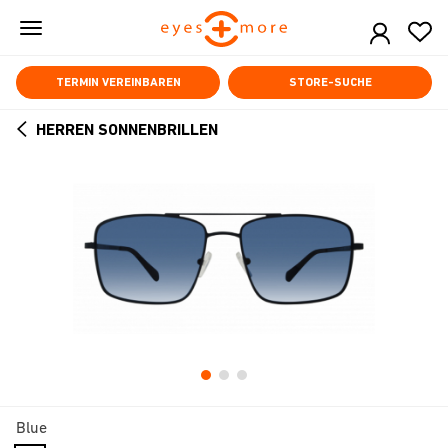
Skip
to
main
content
TERMIN VEREINBAREN
STORE-SUCHE
HERREN SONNENBRILLEN
ARROW
BACK
Blue