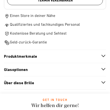
TERMIN VEREINBAREN
Einen Store in deiner Nähe
Qualifiziertes und fachkundiges Personal
Kostenlose Beratung und Sehtest
Geld-zurück-Garantie
Produktmerkmale
n
A
r
r
o
w
i
c
o
Glasoptionen
n
A
r
r
o
w
i
c
o
Über diese Brille
n
A
r
r
o
w
i
c
o
GET IN TOUCH
Wir helfen dir gerne!