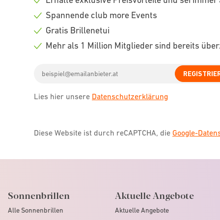
Check
Spannende club more Events
icon
Check
Gratis Brillenetui
icon
Check
Mehr als 1 Million Mitglieder sind bereits übe
icon
Check
Email
icon
REGISTRIE
address
Lies hier unsere
Datenschutzerklärung
Diese Website ist durch reCAPTCHA, die
Google-Date
Sonnenbrillen
Aktuelle Angebote
Alle Sonnenbrillen
Aktuelle Angebote