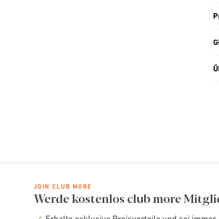
P
G
Ü
JOIN CLUB MORE
Werde kostenlos club more Mitgli
Erhalte exklusive Preisvorteile und sei immer 