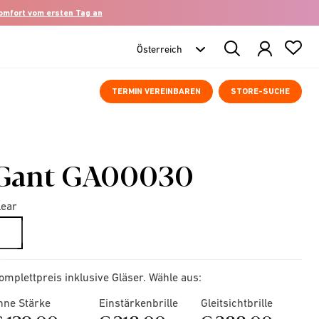
komfort vom ersten Tag an
Search
Products
TERMIN VEREINBAREN
STORE-SUCHE
Gant GA00030
lear
selected
omplettpreis inklusive Gläser. Wähle aus:
hne Stärke
Einstärkenbrille
Gleitsichtbrille