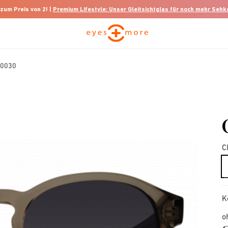
 zum Preis von 2! |
Premium Lifestyle: Unser Gleitsichtglas für noch mehr Seh
00030
C
K
o