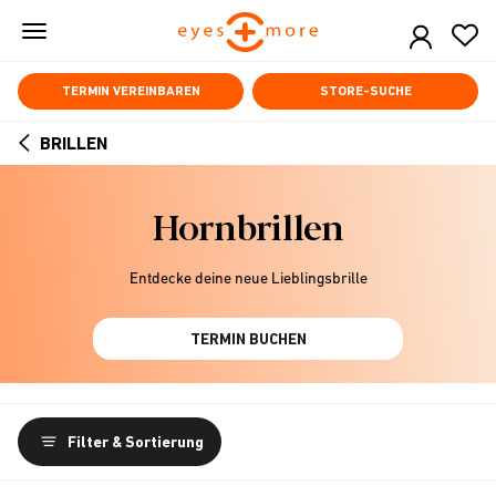
Skip
to
main
content
TERMIN VEREINBAREN
STORE-SUCHE
BRILLEN
ARROW
BACK
Hornbrillen
Entdecke deine neue Lieblingsbrille
TERMIN BUCHEN
Filter & Sortierung