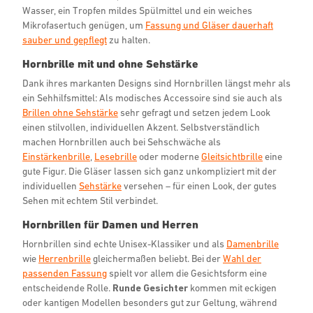
Wasser, ein Tropfen mildes Spülmittel und ein weiches
Mikrofasertuch genügen, um
Fassung und Gläser dauerhaft
sauber und gepflegt
zu halten.
Hornbrille mit und ohne Sehstärke
Dank ihres markanten Designs sind Hornbrillen längst mehr als
ein Sehhilfsmittel: Als modisches Accessoire sind sie auch als
Brillen ohne Sehstärke
sehr gefragt und setzen jedem Look
einen stilvollen, individuellen Akzent. Selbstverständlich
machen Hornbrillen auch bei Sehschwäche als
Einstärkenbrille
,
Lesebrille
oder moderne
Gleitsichtbrille
eine
gute Figur. Die Gläser lassen sich ganz unkompliziert mit der
individuellen
Sehstärke
versehen – für einen Look, der gutes
Sehen mit echtem Stil verbindet.
Hornbrillen für Damen und Herren
Hornbrillen sind echte Unisex-Klassiker und als
Damenbrille
wie
Herrenbrille
gleichermaßen beliebt. Bei der
Wahl der
passenden Fassung
spielt vor allem die Gesichtsform eine
entscheidende Rolle.
Runde Gesichter
kommen mit eckigen
oder kantigen Modellen besonders gut zur Geltung, während