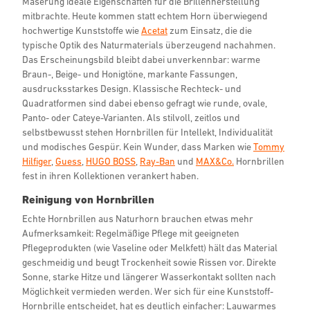
Maserung ideale Eigenschaften für die Brillenherstellung
mitbrachte. Heute kommen statt echtem Horn überwiegend
hochwertige Kunststoffe wie
Acetat
zum Einsatz, die die
typische Optik des Naturmaterials überzeugend nachahmen.
Das Erscheinungsbild bleibt dabei unverkennbar: warme
Braun-, Beige- und Honigtöne, markante Fassungen,
ausdrucksstarkes Design. Klassische Rechteck- und
Quadratformen sind dabei ebenso gefragt wie runde, ovale,
Panto- oder Cateye-Varianten. Als stilvoll, zeitlos und
selbstbewusst stehen Hornbrillen für Intellekt, Individualität
und modisches Gespür. Kein Wunder, dass Marken wie
Tommy
Hilfiger
,
Guess
,
HUGO BOSS
,
Ray-Ban
und
MAX&Co.
Hornbrillen
fest in ihren Kollektionen verankert haben.
Reinigung von Hornbrillen
Echte Hornbrillen aus Naturhorn brauchen etwas mehr
Aufmerksamkeit: Regelmäßige Pflege mit geeigneten
Pflegeprodukten (wie Vaseline oder Melkfett) hält das Material
geschmeidig und beugt Trockenheit sowie Rissen vor. Direkte
Sonne, starke Hitze und längerer Wasserkontakt sollten nach
Möglichkeit vermieden werden. Wer sich für eine Kunststoff-
Hornbrille entscheidet, hat es deutlich einfacher: Lauwarmes