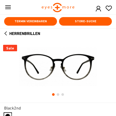
Skip
to
main
content
TERMIN VEREINBAREN
STORE-SUCHE
HERRENBRILLEN
ARROW
BACK
Sale
Black2nd