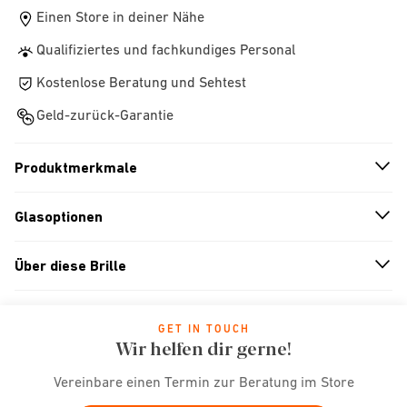
Einen Store in deiner Nähe
Qualifiziertes und fachkundiges Personal
Kostenlose Beratung und Sehtest
Geld-zurück-Garantie
Produktmerkmale
n
A
r
r
o
w
i
c
o
Glasoptionen
n
A
r
r
o
w
i
c
o
Über diese Brille
n
A
r
r
o
w
i
c
o
GET IN TOUCH
Wir helfen dir gerne!
Vereinbare einen Termin zur Beratung im Store