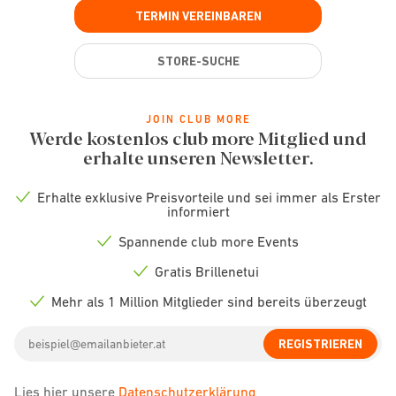
TERMIN VEREINBAREN
STORE-SUCHE
JOIN CLUB MORE
Werde kostenlos club more Mitglied und
erhalte unseren Newsletter.
Erhalte exklusive Preisvorteile und sei immer als Erster
Check
informiert
icon
Spannende club more Events
Check
icon
Gratis Brillenetui
Check
icon
Mehr als 1 Million Mitglieder sind bereits überzeugt
Check
icon
Email
REGISTRIEREN
address
Lies hier unsere
Datenschutzerklärung