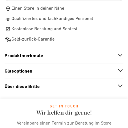
Einen Store in deiner Nähe
Qualifiziertes und fachkundiges Personal
Kostenlose Beratung und Sehtest
Geld-zurück-Garantie
Produktmerkmale
n
A
r
r
o
w
i
c
o
Glasoptionen
n
A
r
r
o
w
i
c
o
Über diese Brille
n
A
r
r
o
w
i
c
o
GET IN TOUCH
Wir helfen dir gerne!
Vereinbare einen Termin zur Beratung im Store