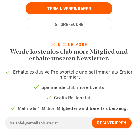
TERMIN VEREINBAREN
STORE-SUCHE
JOIN CLUB MORE
Werde kostenlos club more Mitglied und
erhalte unseren Newsletter.
Erhalte exklusive Preisvorteile und sei immer als Erster
Check
informiert
icon
Spannende club more Events
Check
icon
Gratis Brillenetui
Check
icon
Mehr als 1 Million Mitglieder sind bereits überzeugt
Check
icon
Email
REGISTRIEREN
address