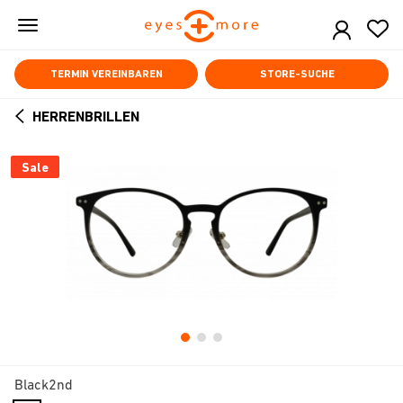
Skip
to
main
content
TERMIN VEREINBAREN
STORE-SUCHE
HERRENBRILLEN
ARROW
BACK
Sale
Black2nd