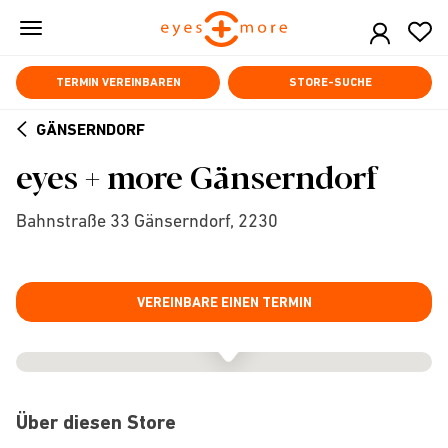
Skip
to
main
content
TERMIN VEREINBAREN
STORE-SUCHE
GÄNSERNDORF
ARROW
eyes + more Gänserndorf
BACK
Bahnstraße 33 Gänserndorf, 2230
VEREINBARE EINEN TERMIN
Über diesen Store