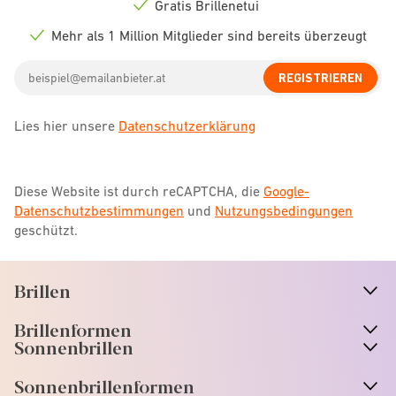
icon
Gratis Brillenetui
Check
icon
Mehr als 1 Million Mitglieder sind bereits überzeugt
Check
icon
Email
REGISTRIEREN
address
Lies hier unsere
Datenschutzerklärung
Diese Website ist durch reCAPTCHA, die
Google-
Datenschutzbestimmungen
und
Nutzungsbedingungen
geschützt.
Brillen
n
A
r
r
o
w
i
c
o
Brillenformen
n
A
r
r
o
w
i
c
o
Sonnenbrillen
n
A
r
r
o
w
i
c
o
Sonnenbrillenformen
n