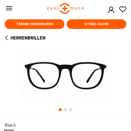
Skip
to
main
content
TERMIN VEREINBAREN
STORE-SUCHE
HERRENBRILLEN
ARROW
BACK
Black