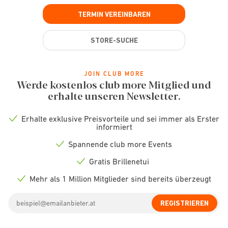
TERMIN VEREINBAREN
STORE-SUCHE
JOIN CLUB MORE
Werde kostenlos club more Mitglied und
erhalte unseren Newsletter.
Erhalte exklusive Preisvorteile und sei immer als Erster
Check
informiert
icon
Spannende club more Events
Check
icon
Gratis Brillenetui
Check
icon
Mehr als 1 Million Mitglieder sind bereits überzeugt
Check
icon
Email
REGISTRIEREN
address