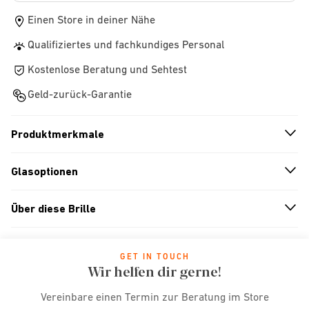
Einen Store in deiner Nähe
Qualifiziertes und fachkundiges Personal
Kostenlose Beratung und Sehtest
Geld-zurück-Garantie
Produktmerkmale
n
A
r
r
o
w
i
c
o
Glasoptionen
n
A
r
r
o
w
i
c
o
Über diese Brille
n
A
r
r
o
w
i
c
o
GET IN TOUCH
Wir helfen dir gerne!
Vereinbare einen Termin zur Beratung im Store