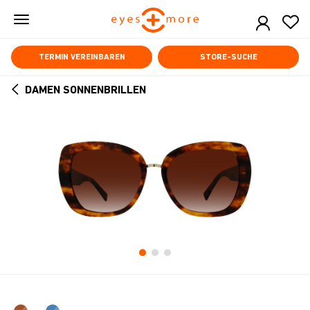
Skip
to
main
content
TERMIN VEREINBAREN
STORE-SUCHE
DAMEN SONNENBRILLEN
ARROW
BACK