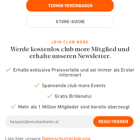
TERMIN VEREINBAREN
STORE-SUCHE
JOIN CLUB MORE
Werde kostenlos club more Mitglied und
erhalte unseren Newsletter.
Erhalte exklusive Preisvorteile und sei immer als Erster
Check
informiert
icon
Spannende club more Events
Check
icon
Gratis Brillenetui
Check
icon
Mehr als 1 Million Mitglieder sind bereits überzeugt
Check
icon
Email
REGISTRIEREN
address
Lies hier unsere
Datenschutzerklärung