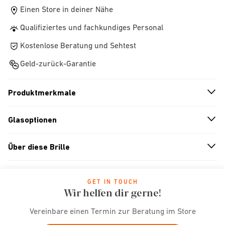
Einen Store in deiner Nähe
Qualifiziertes und fachkundiges Personal
Kostenlose Beratung und Sehtest
Geld-zurück-Garantie
Produktmerkmale
n
A
r
r
o
w
i
c
o
Glasoptionen
n
A
r
r
o
w
i
c
o
Über diese Brille
n
A
r
r
o
w
i
c
o
GET IN TOUCH
Wir helfen dir gerne!
Vereinbare einen Termin zur Beratung im Store