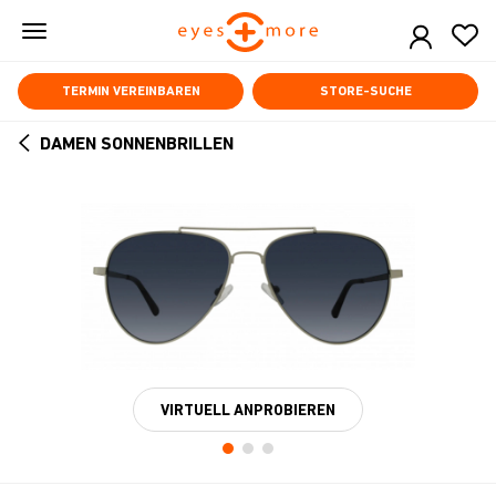
Skip
to
main
content
TERMIN VEREINBAREN
STORE-SUCHE
DAMEN SONNENBRILLEN
ARROW
BACK
VIRTUELL ANPROBIEREN