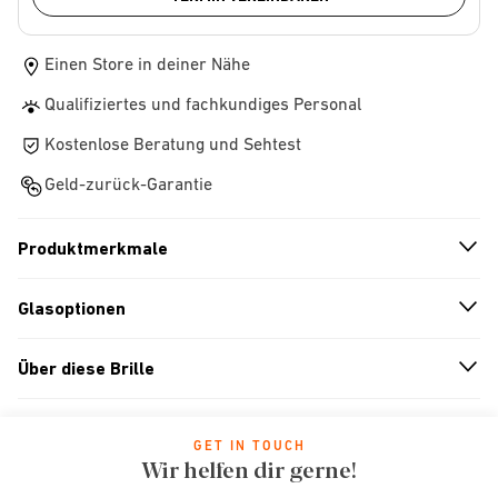
Einen Store in deiner Nähe
Qualifiziertes und fachkundiges Personal
Kostenlose Beratung und Sehtest
Geld-zurück-Garantie
Produktmerkmale
n
A
r
r
o
w
i
c
o
Glasoptionen
n
A
r
r
o
w
i
c
o
Über diese Brille
n
A
r
r
o
w
i
c
o
GET IN TOUCH
Wir helfen dir gerne!