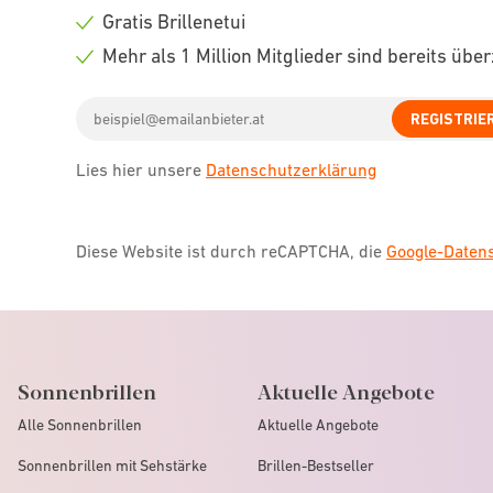
icon
Check
Gratis Brillenetui
icon
Check
Mehr als 1 Million Mitglieder sind bereits übe
icon
Check
Email
icon
REGISTRIE
address
Lies hier unsere
Datenschutzerklärung
Diese Website ist durch reCAPTCHA, die
Google-Date
Sonnenbrillen
Aktuelle Angebote
Alle Sonnenbrillen
Aktuelle Angebote
Sonnenbrillen mit Sehstärke
Brillen-Bestseller