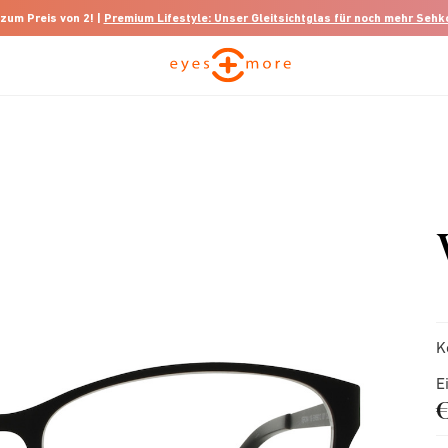
 zum Preis von 2! |
Premium Lifestyle: Unser Gleitsichtglas für noch mehr Seh
K
E