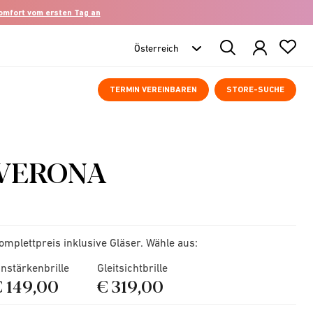
komfort vom ersten Tag an
Search
Products
TERMIN VEREINBAREN
STORE-SUCHE
VERONA
omplettpreis inklusive Gläser. Wähle aus:
instärkenbrille
Gleitsichtbrille
€ 149,00
€ 319,00