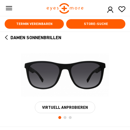
Skip
to
main
content
TERMIN VEREINBAREN
STORE-SUCHE
DAMEN SONNENBRILLEN
ARROW
BACK
VIRTUELL ANPROBIEREN