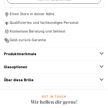
Einen Store in deiner Nähe
Qualifiziertes und fachkundiges Personal
Kostenlose Beratung und Sehtest
Geld-zurück-Garantie
Produktmerkmale
n
A
r
r
o
w
i
c
o
Glasoptionen
n
A
r
r
o
w
i
c
o
Über diese Brille
n
A
r
r
o
w
i
c
o
GET IN TOUCH
Wir helfen dir gerne!