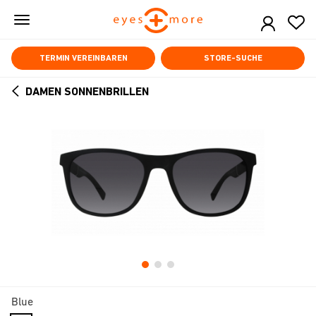
Skip
to
main
content
TERMIN VEREINBAREN
STORE-SUCHE
DAMEN SONNENBRILLEN
ARROW
BACK
Blue