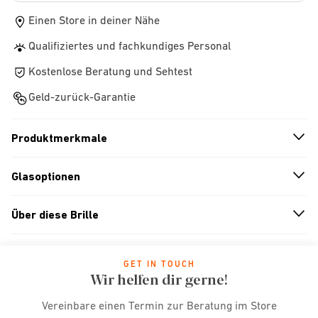
Einen Store in deiner Nähe
Qualifiziertes und fachkundiges Personal
Kostenlose Beratung und Sehtest
Geld-zurück-Garantie
Produktmerkmale
n
A
r
r
o
w
i
c
o
Glasoptionen
n
A
r
r
o
w
i
c
o
Über diese Brille
n
A
r
r
o
w
i
c
o
GET IN TOUCH
Wir helfen dir gerne!
Vereinbare einen Termin zur Beratung im Store