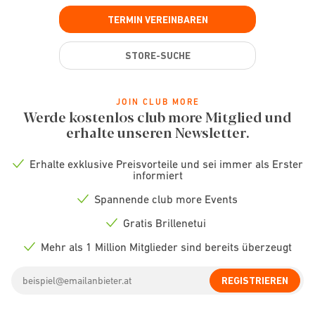
TERMIN VEREINBAREN
STORE-SUCHE
JOIN CLUB MORE
Werde kostenlos club more Mitglied und
erhalte unseren Newsletter.
Erhalte exklusive Preisvorteile und sei immer als Erster
Check
informiert
icon
Spannende club more Events
Check
icon
Gratis Brillenetui
Check
icon
Mehr als 1 Million Mitglieder sind bereits überzeugt
Check
icon
Email
REGISTRIEREN
address