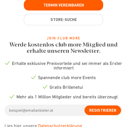
TERMIN VEREINBAREN
STORE-SUCHE
JOIN CLUB MORE
Werde kostenlos club more Mitglied und
erhalte unseren Newsletter.
Erhalte exklusive Preisvorteile und sei immer als Erster
Check
informiert
icon
Spannende club more Events
Check
icon
Gratis Brillenetui
Check
icon
Mehr als 1 Million Mitglieder sind bereits überzeugt
Check
icon
Email
REGISTRIEREN
address
Lies hier unsere
Datenschutzerklärung