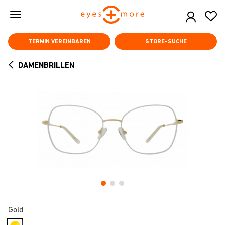
Skip
to
main
content
TERMIN VEREINBAREN
STORE-SUCHE
DAMENBRILLEN
ARROW
BACK
Gold