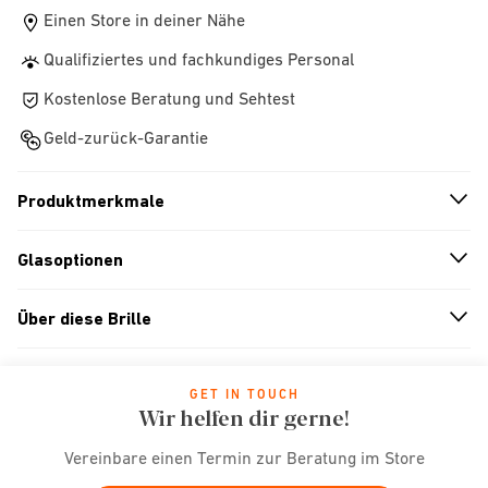
Einen Store in deiner Nähe
Qualifiziertes und fachkundiges Personal
Kostenlose Beratung und Sehtest
Geld-zurück-Garantie
Produktmerkmale
n
A
r
r
o
w
i
c
o
Glasoptionen
n
A
r
r
o
w
i
c
o
Über diese Brille
n
A
r
r
o
w
i
c
o
GET IN TOUCH
Wir helfen dir gerne!
Vereinbare einen Termin zur Beratung im Store