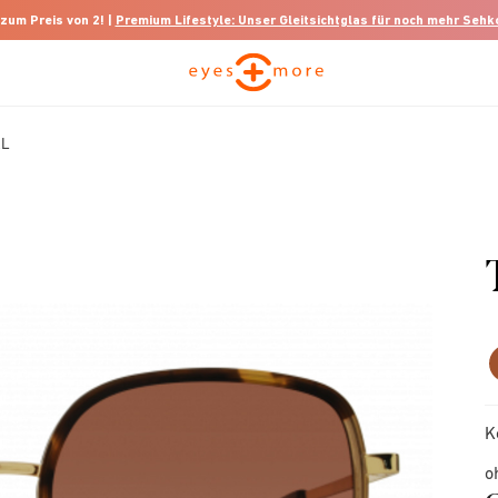
 zum Preis von 2! |
Premium Lifestyle: Unser Gleitsichtglas für noch mehr Seh
AL
K
o