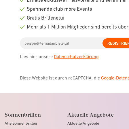
Check
Spannende club more Events
icon
Check
Gratis Brillenetui
icon
Check
Mehr als 1 Million Mitglieder sind bereits übe
icon
Check
Email
icon
REGISTRIE
address
Lies hier unsere
Datenschutzerklärung
Diese Website ist durch reCAPTCHA, die
Google-Date
Sonnenbrillen
Aktuelle Angebote
Alle Sonnenbrillen
Aktuelle Angebote