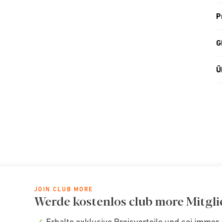
P
G
Ü
JOIN CLUB MORE
Werde kostenlos club more Mitgli
Erhalte exklusive Preisvorteile und sei immer 