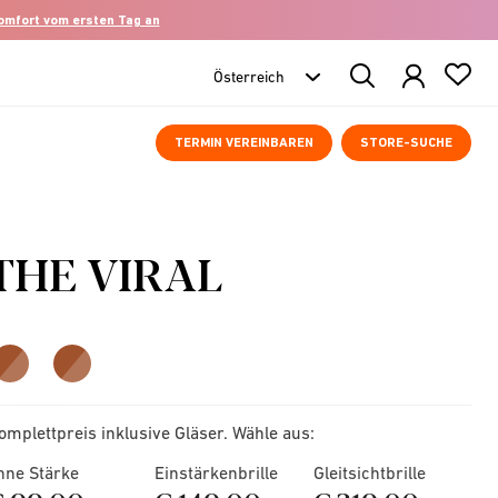
komfort vom ersten Tag an
Search
Products
TERMIN VEREINBAREN
STORE-SUCHE
THE VIRAL
omplettpreis inklusive Gläser. Wähle aus:
hne Stärke
Einstärkenbrille
Gleitsichtbrille