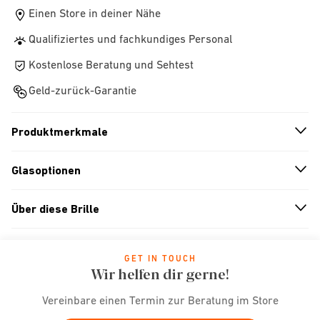
Einen Store in deiner Nähe
Qualifiziertes und fachkundiges Personal
Kostenlose Beratung und Sehtest
Geld-zurück-Garantie
Produktmerkmale
n
A
r
r
o
w
i
c
o
Glasoptionen
n
A
r
r
o
w
i
c
o
Über diese Brille
n
A
r
r
o
w
i
c
o
GET IN TOUCH
Wir helfen dir gerne!
Vereinbare einen Termin zur Beratung im Store