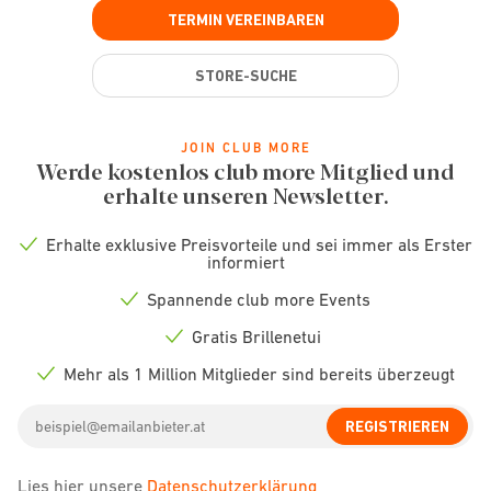
TERMIN VEREINBAREN
STORE-SUCHE
JOIN CLUB MORE
Werde kostenlos club more Mitglied und
erhalte unseren Newsletter.
Erhalte exklusive Preisvorteile und sei immer als Erster
Check
informiert
icon
Spannende club more Events
Check
icon
Gratis Brillenetui
Check
icon
Mehr als 1 Million Mitglieder sind bereits überzeugt
Check
icon
Email
REGISTRIEREN
address
Lies hier unsere
Datenschutzerklärung