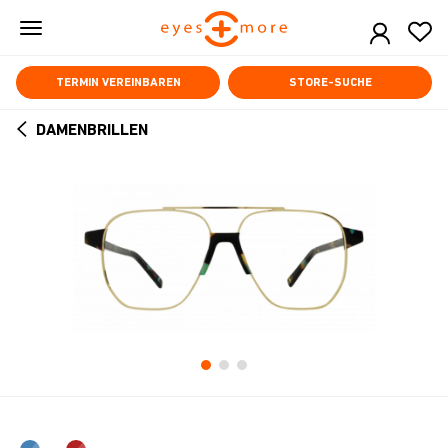
Skip
to
main
content
TERMIN VEREINBAREN
STORE-SUCHE
DAMENBRILLEN
ARROW
BACK