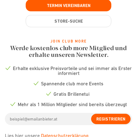
TERMIN VEREINBAREN
STORE-SUCHE
JOIN CLUB MORE
Werde kostenlos club more Mitglied und
erhalte unseren Newsletter.
Erhalte exklusive Preisvorteile und sei immer als Erster
Check
informiert
icon
Spannende club more Events
Check
icon
Gratis Brillenetui
Check
icon
Mehr als 1 Million Mitglieder sind bereits überzeugt
Check
icon
Email
REGISTRIEREN
address
Lies hier unsere
Datenschutzerklärung