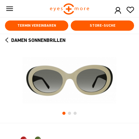
Skip
to
main
content
TERMIN VEREINBAREN
STORE-SUCHE
DAMEN SONNENBRILLEN
ARROW
BACK