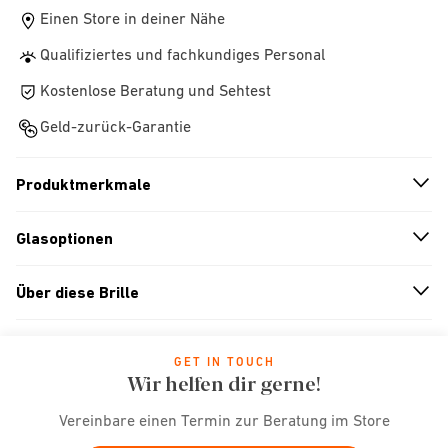
Einen Store in deiner Nähe
Qualifiziertes und fachkundiges Personal
Kostenlose Beratung und Sehtest
Geld-zurück-Garantie
Produktmerkmale
n
A
r
r
o
w
i
c
o
Glasoptionen
n
A
r
r
o
w
i
c
o
Über diese Brille
n
A
r
r
o
w
i
c
o
GET IN TOUCH
Wir helfen dir gerne!
Vereinbare einen Termin zur Beratung im Store