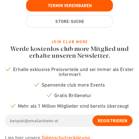
TERMIN VEREINBAREN
STORE-SUCHE
JOIN CLUB MORE
Werde kostenlos club more Mitglied und
erhalte unseren Newsletter.
Erhalte exklusive Preisvorteile und sei immer als Erster
Check
informiert
icon
Spannende club more Events
Check
icon
Gratis Brillenetui
Check
icon
Mehr als 1 Million Mitglieder sind bereits überzeugt
Check
icon
Email
REGISTRIEREN
address
Lies hier unsere
Datenschutzerklärung