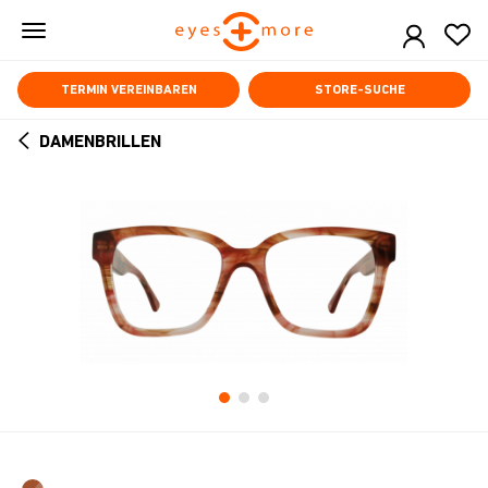
Skip
to
main
content
TERMIN VEREINBAREN
STORE-SUCHE
DAMENBRILLEN
ARROW
BACK