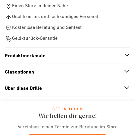
Einen Store in deiner Nähe
Qualifiziertes und fachkundiges Personal
Kostenlose Beratung und Sehtest
Geld-zurück-Garantie
Produktmerkmale
n
A
r
r
o
w
i
c
o
Glasoptionen
n
A
r
r
o
w
i
c
o
Über diese Brille
n
A
r
r
o
w
i
c
o
GET IN TOUCH
Wir helfen dir gerne!
Vereinbare einen Termin zur Beratung im Store